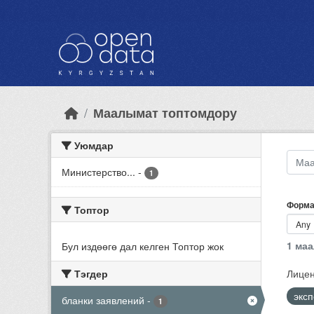
Skip to main content
Маалымат топтомдору
Уюмдар
Министерство...
-
1
Форма
Топтор
1 ма
Бул издөөгө дал келген Топтор жок
Тэгдер
Лицен
экс
бланки заявлений
-
1