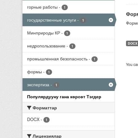
горные работы
-
1
Форм
государственные услуги
-
1
Формы
Минприроды КР
-
1
DOCX
недропользование
-
1
промышленная безопасность
-
1
You can
формы
-
1
экспертиза
-
1
Популярдууну гана көрсөт Тэгдер
Форматтар
DOCX
-
1
Лицензиялар