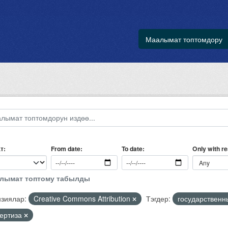
Маалымат топтомдору
т
Only with r
From date
To date
алымат топтому табылды
зиялар:
Creative Commons Attribution
Тэгдер:
государственн
пертиза