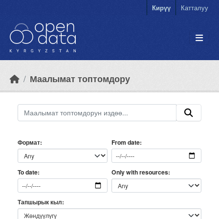
Skip to main content
Кирүү
Катталуу
Маалымат топтомдору
Формат
From date
Only with resources
To date
Тапшырык кыл