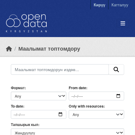
Skip to main content
Кирүү
Катталуу
Маалымат топтомдору
Формат
From date
Only with resources
To date
Тапшырык кыл