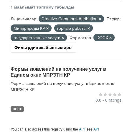
1 маалымат топтому табылды
Лицензиялар:
Creative Commons Attribution
Тэгдер:
Минприроды КР
горные работы
государственные услуги
Форматтар:
DOCX
Фильтрдин жыйынтыктары
Формы заявлений на получение услуг в
Едином окне МПРЭТН КР
Формы заявлений на получение услуг в Едином окне
МПРЭТН КР
0.0 - 0 ratings
DOCX
You can also access this registry using the
API
(see
API