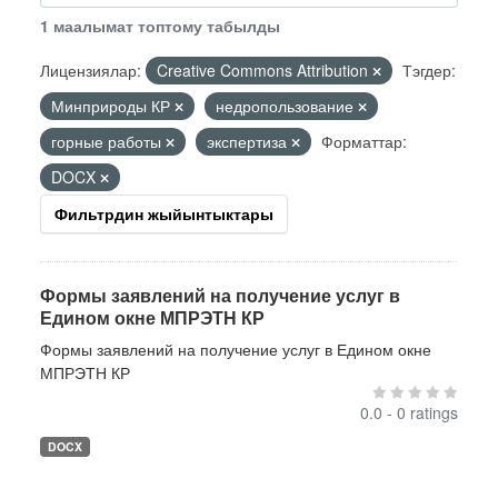
1 маалымат топтому табылды
Лицензиялар:
Creative Commons Attribution
Тэгдер:
Минприроды КР
недропользование
горные работы
экспертиза
Форматтар:
DOCX
Фильтрдин жыйынтыктары
Формы заявлений на получение услуг в
Едином окне МПРЭТН КР
Формы заявлений на получение услуг в Едином окне
МПРЭТН КР
0.0 - 0 ratings
DOCX