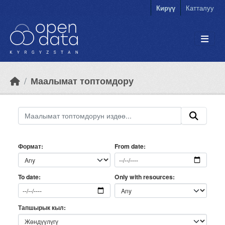
Skip to main content
Кирүү
Катталуу
Маалымат топтомдору
Формат
From date
Only with resources
To date
Тапшырык кыл