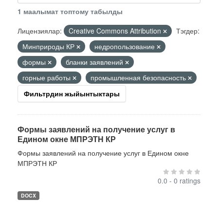
1 маалымат топтому табылды
Лицензиялар:
Creative Commons Attribution
Тэгдер:
Минприроды КР
недропользование
формы
бланки заявлений
горные работы
промышленная безопасность
Фильтрдин жыйынтыктары
Формы заявлений на получение услуг в
Едином окне МПРЭТН КР
Формы заявлений на получение услуг в Едином окне
МПРЭТН КР
0.0 - 0 ratings
DOCX