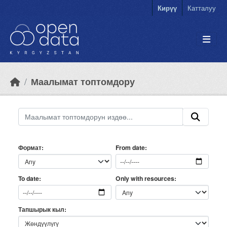
Skip to main content
Кирүү
Катталуу
Маалымат топтомдору
Формат
From date
Only with resources
To date
Тапшырык кыл