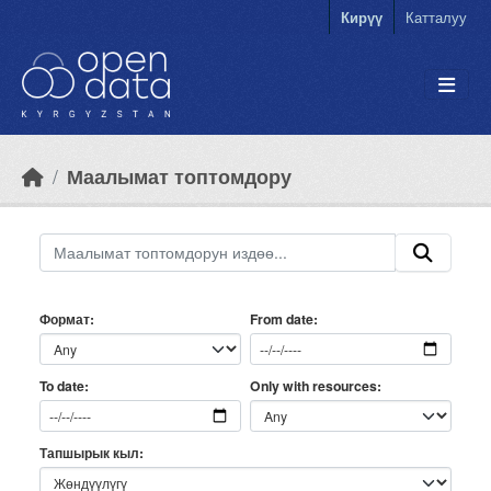
Skip to main content
Кирүү
Катталуу
Маалымат топтомдору
Формат
From date
Only with resources
To date
Тапшырык кыл