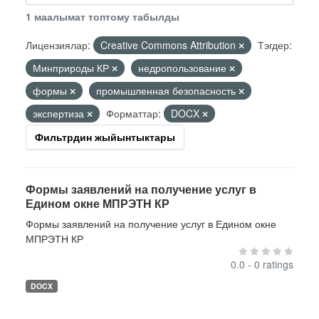
1 маалымат топтому табылды
Лицензиялар:
Creative Commons Attribution
Тэгдер:
Минприроды КР
недропользование
формы
промышленная безопасность
экспертиза
Форматтар:
DOCX
Фильтрдин жыйынтыктары
Формы заявлений на получение услуг в
Едином окне МПРЭТН КР
Формы заявлений на получение услуг в Едином окне
МПРЭТН КР
0.0 - 0 ratings
DOCX