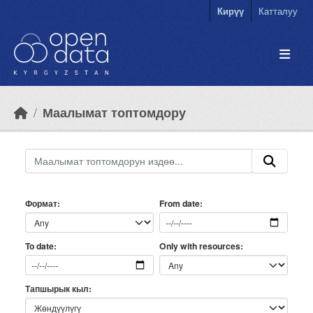
Skip to main content
Кирүү
Катталуу
Маалымат топтомдору
Формат
From date
Only with resources
To date
Тапшырык кыл