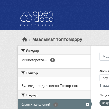
Skip to main content
Маалымат топтомдору
Уюмдар
Министерство...
-
1
Форма
Топтор
1 ма
Бул издөөгө дал келген Топтор жок
Тэгдер
Лицен
нед
бланки заявлений
-
1