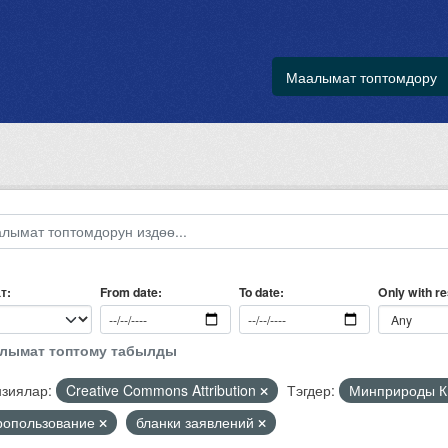
Маалымат топтомдору
т
Only with r
From date
To date
алымат топтому табылды
зиялар:
Creative Commons Attribution
Тэгдер:
Минприроды 
ропользование
бланки заявлений