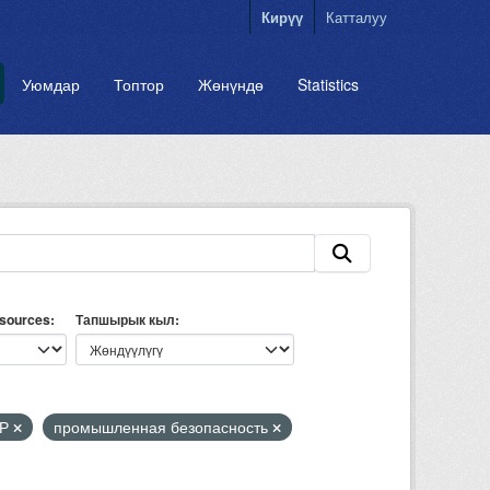
Кирүү
Катталуу
Уюмдар
Топтор
Жөнүндө
Statistics
esources
Тапшырык кыл
КР
промышленная безопасность