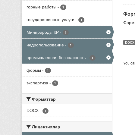
горные работы
-
1
Форм
государственные услуги
-
1
Формы
Минприроды КР
-
1
DOCX
недропользование
-
1
промышленная безопасность
-
1
You can
формы
-
1
экспертиза
-
1
Форматтар
DOCX
-
1
Лицензиялар