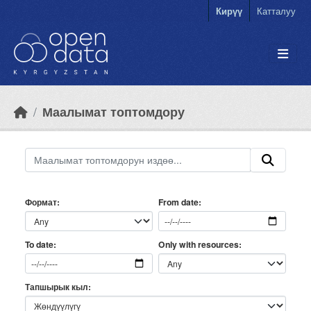
Skip to main content
Кирүү
Катталуу
Маалымат топтомдору
Формат
From date
Only with resources
To date
Тапшырык кыл