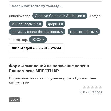
1 маалымат топтому табылды
Лицензиялар:
Creative Commons Attribution
Тэгдер:
Минприроды КР
формы
промышленная безопасность
горные работы
Форматтар:
DOCX
Фильтрдин жыйынтыктары
Формы заявлений на получение услуг в
Едином окне МПРЭТН КР
Формы заявлений на получение услуг в Едином окне
МПРЭТН КР
0.0 - 0 ratings
DOCX