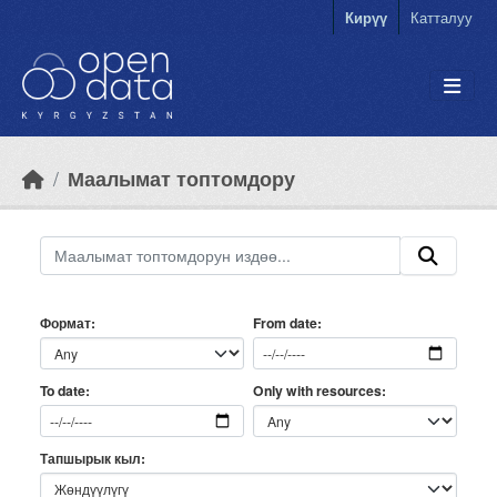
Skip to main content
Кирүү
Катталуу
Маалымат топтомдору
Формат
From date
Only with resources
To date
Тапшырык кыл