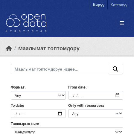
Skip to main content
Кирүү
Катталуу
Маалымат топтомдору
Формат
From date
Only with resources
To date
Тапшырык кыл