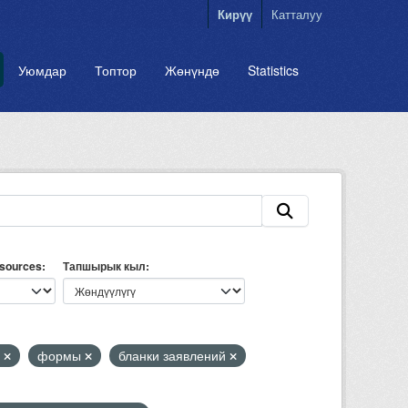
Кирүү
Катталуу
Уюмдар
Топтор
Жөнүндө
Statistics
esources
Тапшырык кыл
ы
формы
бланки заявлений