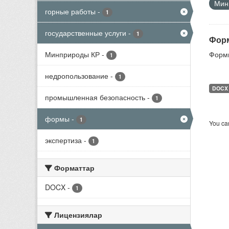
Мини
горные работы
-
1
государственные услуги
-
1
Форм
Минприроды КР
-
Формы
1
недропользование
-
1
DOCX
промышленная безопасность
-
1
формы
-
1
You can
экспертиза
-
1
Форматтар
DOCX
-
1
Лицензиялар