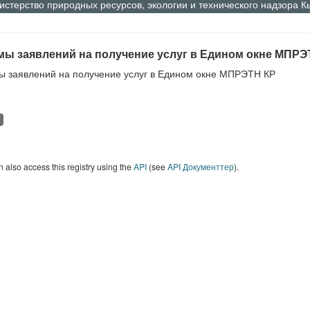
стерство природных ресурсов, экологии и технического надзора 
ы заявлений на получение услуг в Едином окне МПРЭ
 заявлений на получение услуг в Едином окне МПРЭТН КР
 also access this registry using the
API
(see
API Документтер
).