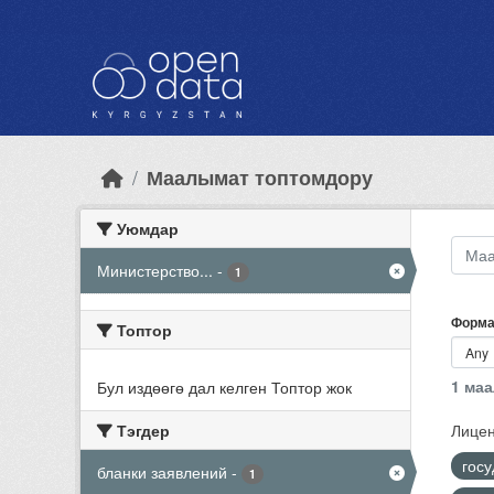
Skip to main content
Маалымат топтомдору
Уюмдар
Министерство...
-
1
Форма
Топтор
1 ма
Бул издөөгө дал келген Топтор жок
Тэгдер
Лицен
гос
бланки заявлений
-
1