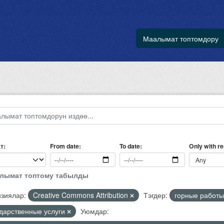
Маалымат топтомдору
т
Only with r
From date
To date
алымат топтому табылды
зиялар:
Creative Commons Attribution
Тэгдер:
горные работ
ударственные услуги
Уюмдар: