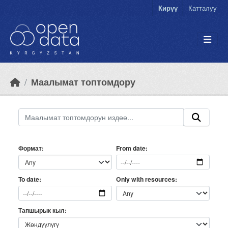
Skip to main content
Кирүү
Катталуу
Маалымат топтомдору
Формат
From date
Only with resources
To date
Тапшырык кыл