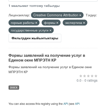
1 маалымат топтому табылды
Лицензиялар:
Creative Commons Attribution
Тэгдер:
горные работы
формы
экспертиза
государственные услуги
Фильтрдин жыйынтыктары
Формы заявлений на получение услуг в
Едином окне МПРЭТН КР
Формы заявлений на получение услуг в Едином окне
МПРЭТН КР
0.0 - 0 ratings
DOCX
You can also access this registry using the
API
(see
API