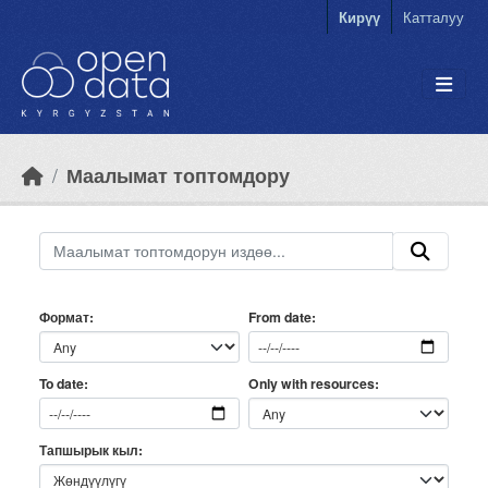
Skip to main content
Кирүү
Катталуу
Маалымат топтомдору
Формат
From date
Only with resources
To date
Тапшырык кыл