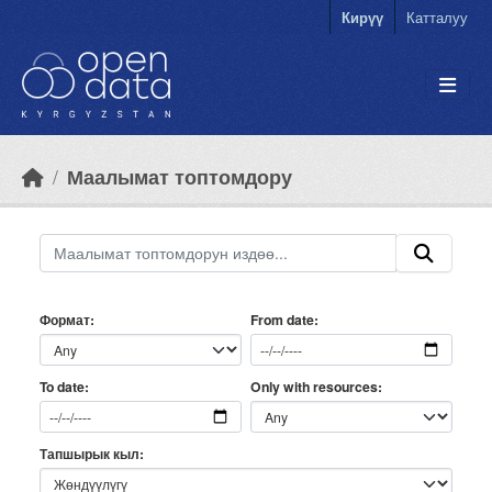
Skip to main content
Кирүү
Катталуу
Маалымат топтомдору
Формат
From date
Only with resources
To date
Тапшырык кыл