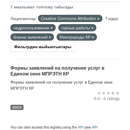
1 маалымат топтому табылды
Лицензиялар:
Creative Commons Attribution
Тэгдер:
недропользование
горные работы
бланки заявлений
Минприроды КР
Фильтрдин жыйынтыктары
Формы заявлений на получение услуг в
Едином окне МПРЭТН КР
Формы заявлений на получение услуг в Едином окне
МПРЭТН КР
0.0 - 0 ratings
DOCX
You can also access this registry using the
API
(see
API