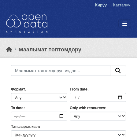
Skip to main content
Кирүү
Катталуу
Маалымат топтомдору
Формат
From date
Only with resources
To date
Тапшырык кыл