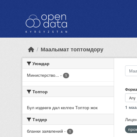
Skip to main content
Маалымат топтомдору
Уюмдар
Министерство...
-
1
Форма
Топтор
1 ма
Бул издөөгө дал келген Топтор жок
Тэгдер
Лицен
про
бланки заявлений
-
1