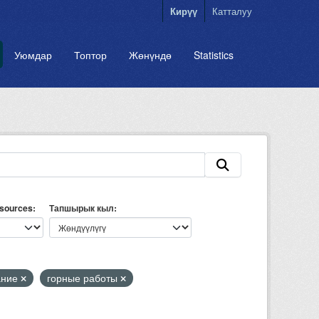
Кирүү
Катталуу
Уюмдар
Топтор
Жөнүндө
Statistics
esources
Тапшырык кыл
ание
горные работы