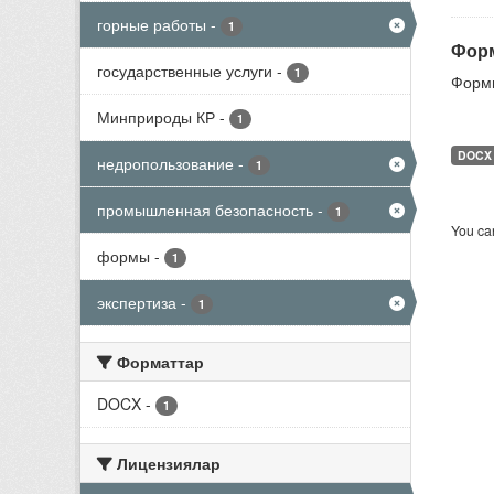
горные работы
-
1
Форм
государственные услуги
-
1
Формы
Минприроды КР
-
1
DOCX
недропользование
-
1
промышленная безопасность
-
1
You can
формы
-
1
экспертиза
-
1
Форматтар
DOCX
-
1
Лицензиялар