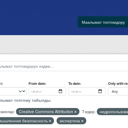
Маалымат топтомдору
т
Only with r
From date
To date
алымат топтому табылды
зиялар:
Creative Commons Attribution
Тэгдер:
недропользов
мышленная безопасность
экспертиза