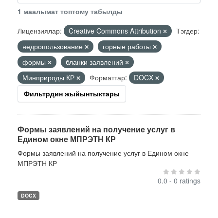
1 маалымат топтому табылды
Лицензиялар:
Creative Commons Attribution
Тэгдер:
недропользование
горные работы
формы
бланки заявлений
Минприроды КР
Форматтар:
DOCX
Фильтрдин жыйынтыктары
Формы заявлений на получение услуг в
Едином окне МПРЭТН КР
Формы заявлений на получение услуг в Едином окне
МПРЭТН КР
0.0 - 0 ratings
DOCX