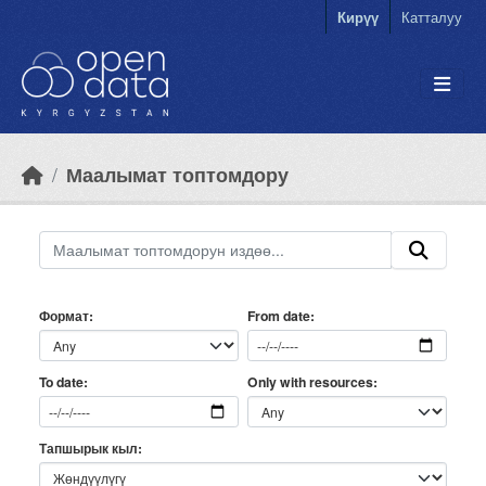
Skip to main content
Кирүү
Катталуу
Маалымат топтомдору
Формат
From date
Only with resources
To date
Тапшырык кыл