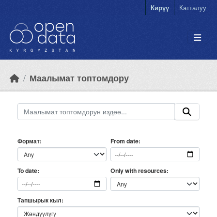
Skip to main content
Кирүү
Катталуу
Маалымат топтомдору
Формат
From date
Only with resources
To date
Тапшырык кыл