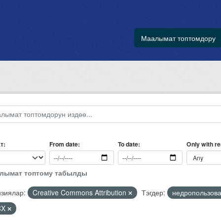
Маалымат топтомдору
т
Only with r
From date
To date
алымат топтому табылды
зиялар:
Creative Commons Attribution
Тэгдер:
недропользов
CX