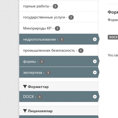
горные работы
-
1
Форм
государственные услуги
-
1
Формы
Минприроды КР
-
1
DOCX
недропользование
-
1
промышленная безопасность
-
1
You can
формы
-
1
экспертиза
-
1
Форматтар
DOCX
-
1
Лицензиялар