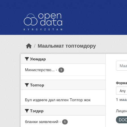
Skip to main content
Маалымат топтомдору
Уюмдар
Министерство...
-
1
Форма
Топтор
1 ма
Бул издөөгө дал келген Топтор жок
Тэгдер
Лицен
DO
бланки заявлений
-
1