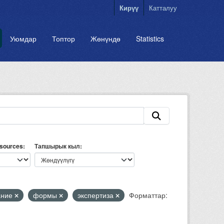
Кирүү
Катталуу
Уюмдар
Топтор
Жөнүндө
Statistics
esources
Тапшырык кыл
ание
формы
экспертиза
Форматтар: