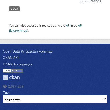
0.0 - 0 ratings
DOCX
You can also access this registry using the
API
(see
API
Документтер
).
Open Data Kyrgyzstan жөнүндө
CKAN API
CKAN Ассоциация
2,667,269
Тил