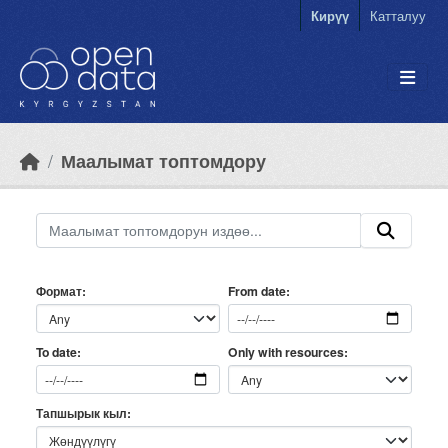
Skip to main content
Кирүү
Катталуу
Маалымат топтомдору
Формат
From date
Only with resources
To date
Тапшырык кыл