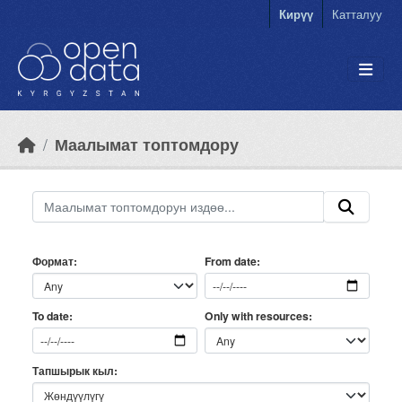
Skip to main content
Кирүү
Катталуу
Маалымат топтомдору
Формат
From date
Only with resources
To date
Тапшырык кыл