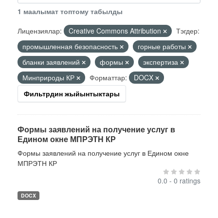
1 маалымат топтому табылды
Лицензиялар:
Creative Commons Attribution
Тэгдер:
промышленная безопасность
горные работы
бланки заявлений
формы
экспертиза
Минприроды КР
Форматтар:
DOCX
Фильтрдин жыйынтыктары
Формы заявлений на получение услуг в
Едином окне МПРЭТН КР
Формы заявлений на получение услуг в Едином окне
МПРЭТН КР
0.0 - 0 ratings
DOCX