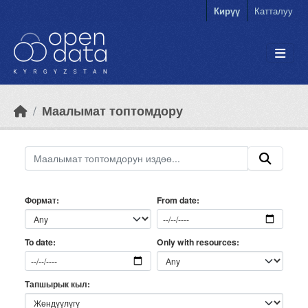
Skip to main content
Кирүү
Катталуу
Маалымат топтомдору
Формат
From date
Only with resources
To date
Тапшырык кыл