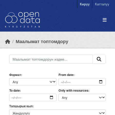
Skip to main content
Кирүү
Катталуу
Маалымат топтомдору
Формат
From date
Only with resources
To date
Тапшырык кыл