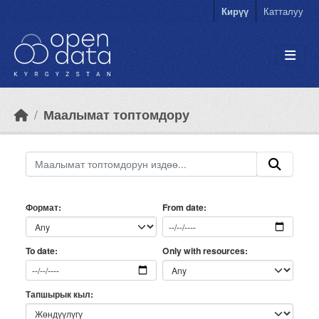
Skip to main content
Кирүү
Катталуу
Маалымат топтомдору
Формат
From date
Only with resources
To date
Тапшырык кыл