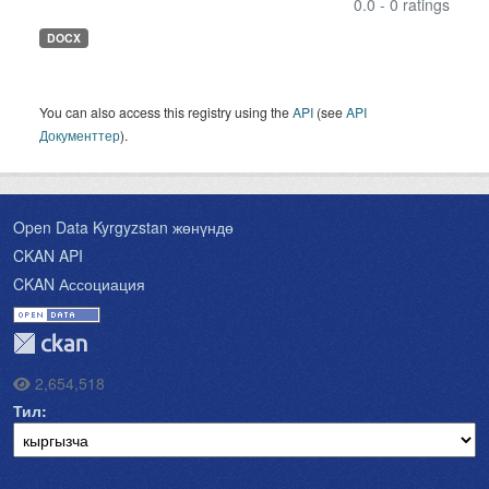
0.0 - 0 ratings
DOCX
You can also access this registry using the
API
(see
API
Документтер
).
Open Data Kyrgyzstan жөнүндө
CKAN API
CKAN Ассоциация
2,654,518
Тил