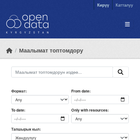
Skip to main content
Кирүү
Катталуу
Маалымат топтомдору
Формат
From date
Only with resources
To date
Тапшырык кыл