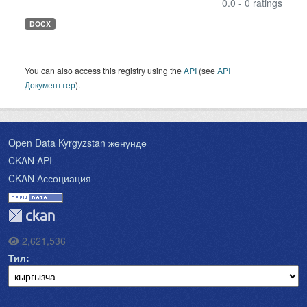
0.0 - 0 ratings
DOCX
You can also access this registry using the
API
(see
API
Документтер
).
Open Data Kyrgyzstan жөнүндө
CKAN API
CKAN Ассоциация
2,621,536
Тил