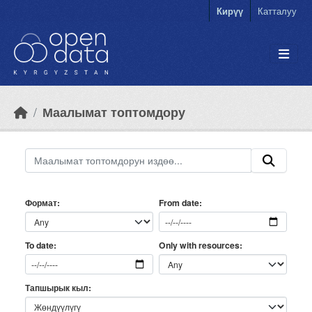
Skip to main content
Кирүү
Катталуу
Маалымат топтомдору
Формат
From date
Only with resources
To date
Тапшырык кыл