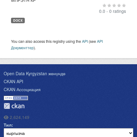
МПРЭТН КР
0.0 - 0 ratings
DOCX
You can also access this registry using the
API
(see
API
Документтер
).
Open Data Kyrgyzstan жөнүндө
CKAN API
CKAN Ассоциация
2,624,149
Тил