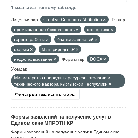
1 маалымат топтому табылды
Лицензиялар:
Creative Commons Attribution
Тэгдер:
промышленная безопасность
экспертиза
горные работы
бланки заявлений
формы
Минприроды КР
недропользование
Форматтар:
DOCX
Уюмдар:
Министерство природных ресурсов, экологии и
технического надзора Кыргызской Республики
Фильтрдин жыйынтыктары
Формы заявлений на получение услуг в
Едином окне МПРЭТН КР
Формы заявлений на получение услуг в Едином окне