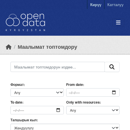
Skip to main content
Кирүү
Катталуу
Маалымат топтомдору
Формат
From date
Only with resources
To date
Тапшырык кыл