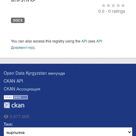
МПРЭТН КР
0.0 - 0 ratings
DOCX
You can also access this registry using the
API
(see
API
Документтер
).
Open Data Kyrgyzstan жөнүндө
CKAN API
CKAN Ассоциация
2,677,065
Тил