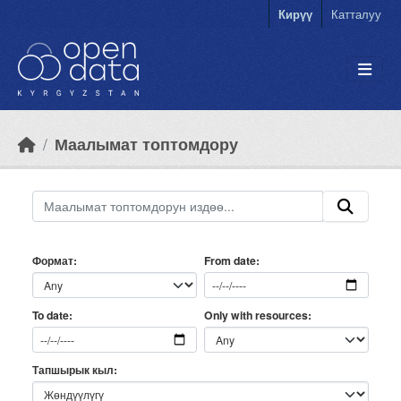
Skip to main content
Кирүү
Катталуу
Маалымат топтомдору
Формат
From date
Only with resources
To date
Тапшырык кыл