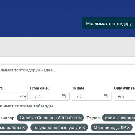
Маалымат топтомдору
т
Only with r
From date
To date
алымат топтому табылды
зиялар:
Creative Commons Attribution
Тэгдер:
промышленная
ные работы
государственные услуги
Минприроды КР