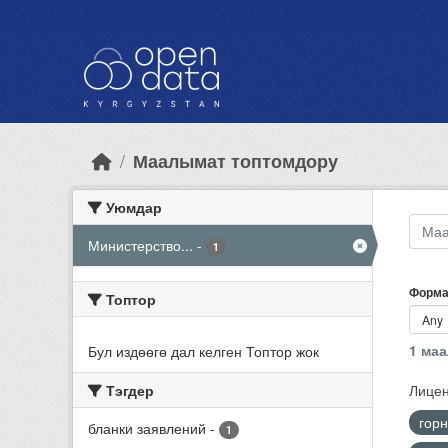
Skip to main content
Маалымат топтомдору
Уюмдар
Министерство...
-
1
Форма
Топтор
1 ма
Бул издөөгө дал келген Топтор жок
Тэгдер
Лицен
гор
бланки заявлений
-
1