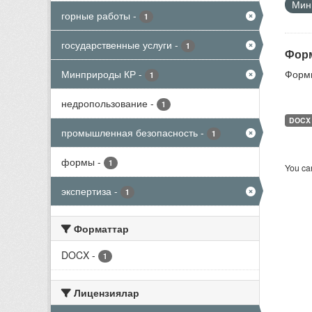
Мини
горные работы
-
1
государственные услуги
-
1
Форм
Минприроды КР
-
Формы
1
недропользование
-
1
DOCX
промышленная безопасность
-
1
формы
-
1
You can
экспертиза
-
1
Форматтар
DOCX
-
1
Лицензиялар