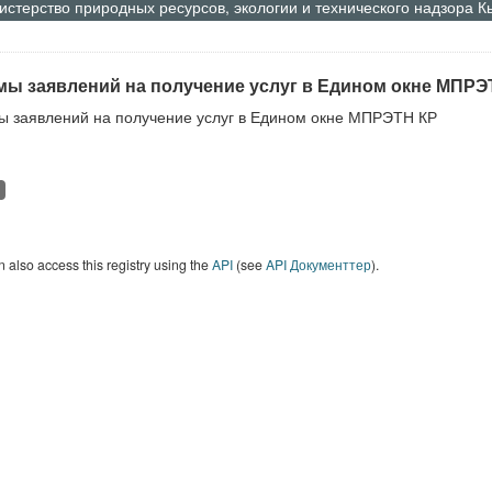
стерство природных ресурсов, экологии и технического надзора 
ы заявлений на получение услуг в Едином окне МПРЭ
 заявлений на получение услуг в Едином окне МПРЭТН КР
 also access this registry using the
API
(see
API Документтер
).