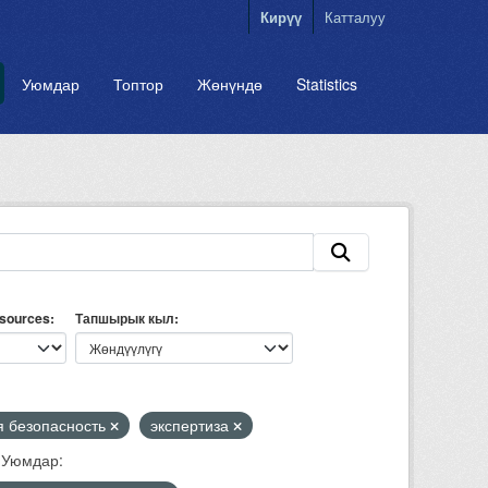
Кирүү
Катталуу
Уюмдар
Топтор
Жөнүндө
Statistics
esources
Тапшырык кыл
 безопасность
экспертиза
Уюмдар: