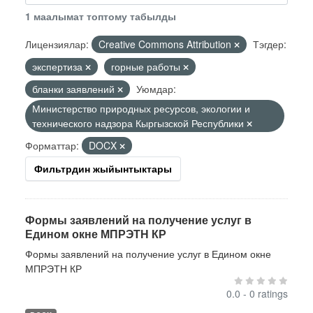
1 маалымат топтому табылды
Лицензиялар:
Creative Commons Attribution
Тэгдер:
экспертиза
горные работы
бланки заявлений
Уюмдар:
Министерство природных ресурсов, экологии и
технического надзора Кыргызской Республики
Форматтар:
DOCX
Фильтрдин жыйынтыктары
Формы заявлений на получение услуг в
Едином окне МПРЭТН КР
Формы заявлений на получение услуг в Едином окне
МПРЭТН КР
0.0 - 0 ratings