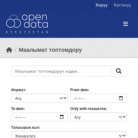
Skip to main content
Кирүү
Катталуу
Маалымат топтомдору
Формат
From date
Only with resources
To date
Тапшырык кыл