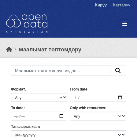
Skip to main content
Кирүү
Катталуу
Маалымат топтомдору
Формат
From date
Only with resources
To date
Тапшырык кыл