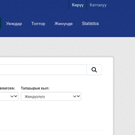
Кирүү
Катталуу
Уюмдар
Топтор
Жөнүндө
Statistics
esources
Тапшырык кыл