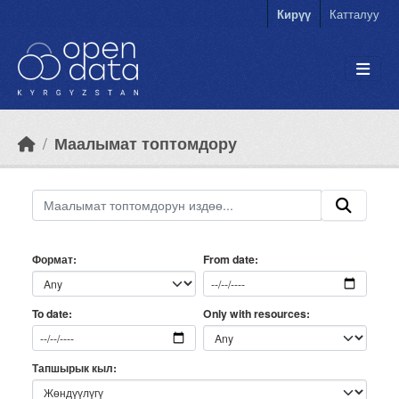
Skip to main content
Кирүү
Катталуу
Маалымат топтомдору
Формат
From date
Only with resources
To date
Тапшырык кыл