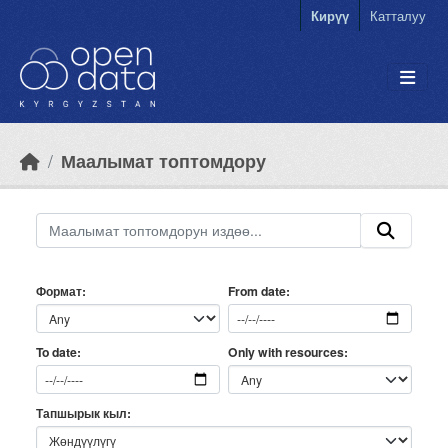
Skip to main content
Кирүү
Катталуу
Маалымат топтомдору
Формат
From date
Only with resources
To date
Тапшырык кыл