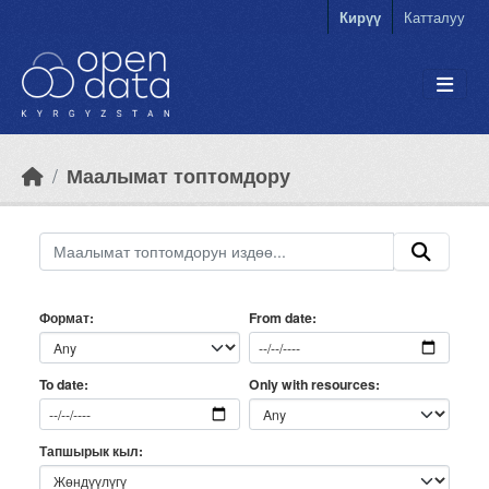
Skip to main content
Кирүү
Катталуу
Маалымат топтомдору
Формат
From date
Only with resources
To date
Тапшырык кыл