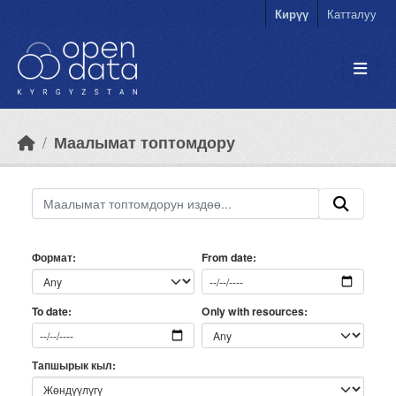
Skip to main content
Кирүү
Катталуу
Маалымат топтомдору
Формат
From date
Only with resources
To date
Тапшырык кыл