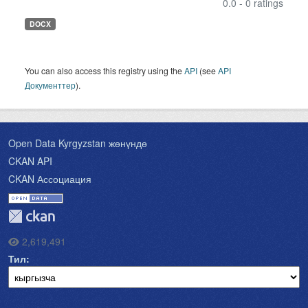
0.0 - 0 ratings
DOCX
You can also access this registry using the
API
(see
API
Документтер
).
Open Data Kyrgyzstan жөнүндө
CKAN API
CKAN Ассоциация
2,619,491
Тил