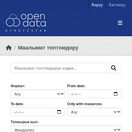
Skip to main content
Кирүү
Катталуу
Маалымат топтомдору
Формат
From date
Only with resources
To date
Тапшырык кыл