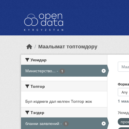
Skip to main content
Маалымат топтомдору
Уюмдар
Министерство...
-
1
Форма
Топтор
1 ма
Бул издөөгө дал келген Топтор жок
Тэгдер
Уюмд
про
бланки заявлений
-
1