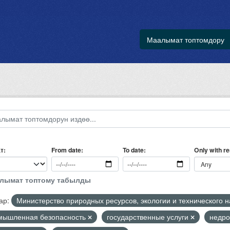
Маалымат топтомдору
т
Only with r
From date
To date
алымат топтому табылды
ар:
Министерство природных ресурсов, экологии и технического 
мышленная безопасность
государственные услуги
недро