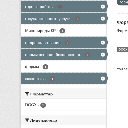
гор
горные работы
-
1
государственные услуги
-
1
Форм
Минприроды КР
-
Формы
1
недропользование
-
1
DOCX
промышленная безопасность
-
1
формы
-
1
You can
экспертиза
-
1
Форматтар
DOCX
-
1
Лицензиялар