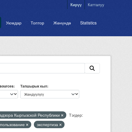
Кирүү
Катталуу
Уюмдар
Топтор
Жөнүндө
Statistics
esources
Тапшырык кыл
надзора Кыргызской Республики
Тэгдер:
пользование
экспертиза