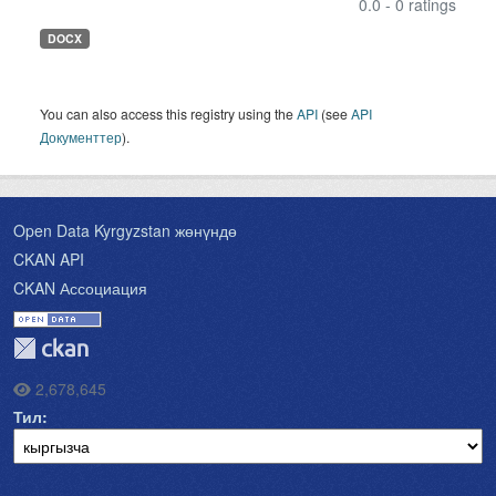
0.0 - 0 ratings
DOCX
You can also access this registry using the
API
(see
API
Документтер
).
Open Data Kyrgyzstan жөнүндө
CKAN API
CKAN Ассоциация
2,678,645
Тил