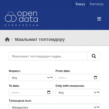
Skip to main content
Кирүү
Катталуу
Маалымат топтомдору
Формат
From date
Only with resources
To date
Тапшырык кыл