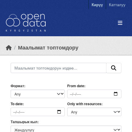
Skip to main content
Кирүү
Катталуу
Маалымат топтомдору
Формат
From date
Only with resources
To date
Тапшырык кыл