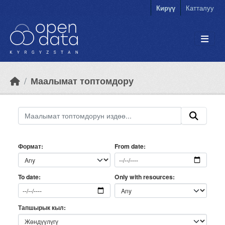
Skip to main content
Кирүү
Катталуу
Маалымат топтомдору
Формат
From date
Only with resources
To date
Тапшырык кыл