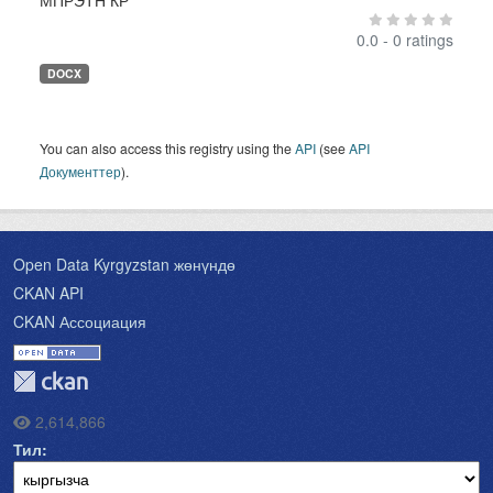
МПРЭТН КР
0.0 - 0 ratings
DOCX
You can also access this registry using the
API
(see
API
Документтер
).
Open Data Kyrgyzstan жөнүндө
CKAN API
CKAN Ассоциация
2,614,866
Тил