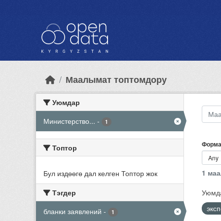
Skip to main content
Маалымат топтомдору
Уюмдар
Министерство...
-
1
Форма
Топтор
1 ма
Бул издөөгө дал келген Топтор жок
Тэгдер
Уюмд
экс
бланки заявлений
-
1