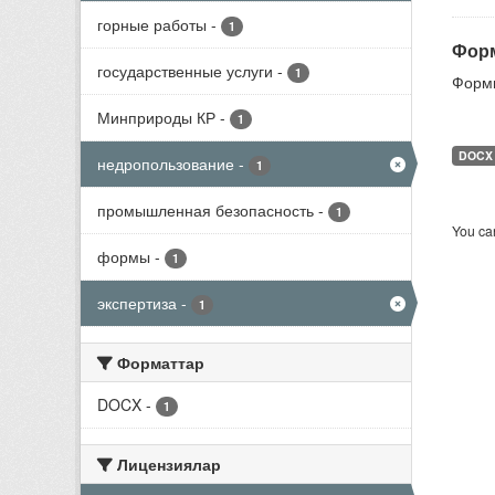
горные работы
-
1
Форм
государственные услуги
-
1
Формы
Минприроды КР
-
1
DOCX
недропользование
-
1
промышленная безопасность
-
1
You can
формы
-
1
экспертиза
-
1
Форматтар
DOCX
-
1
Лицензиялар