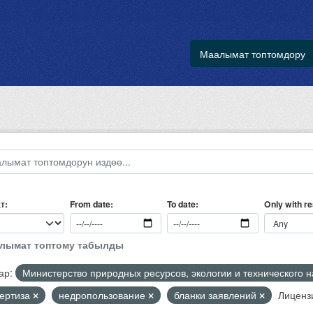
Маалымат топтомдору
т
Only with r
From date
To date
алымат топтому табылды
ар:
Министерство природных ресурсов, экологии и технического 
пертиза
недропользование
бланки заявлений
Лиценз