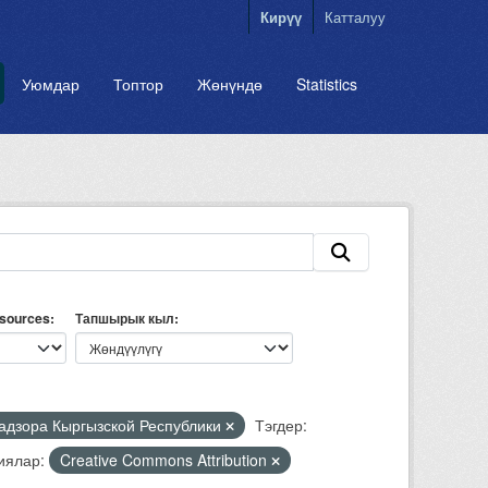
Кирүү
Катталуу
Уюмдар
Топтор
Жөнүндө
Statistics
esources
Тапшырык кыл
надзора Кыргызской Республики
Тэгдер:
иялар:
Creative Commons Attribution