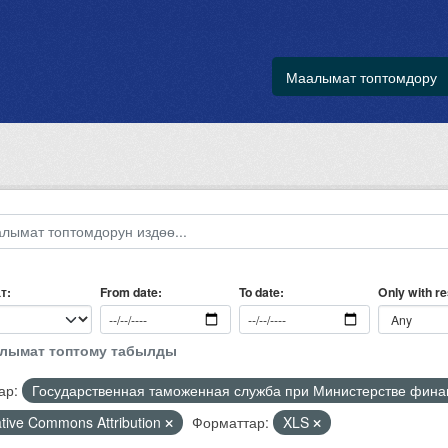
Маалымат топтомдору
т
Only with r
From date
To date
алымат топтому табылды
ар:
Государственная таможенная служба при Министерстве фина
tive Commons Attribution
Форматтар:
XLS