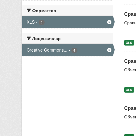
Форматтар
Срав
XLS
-
Сравн
4
Лицензиялар
XLS
Creative Commons...
-
4
Срав
Объем
XLS
Срав
Объем