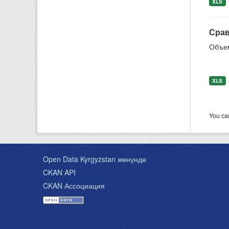
XLS
Срав
Объем
XLS
You can
Open Data Kyrgyzstan жөнүндө
CKAN API
CKAN Ассоциация