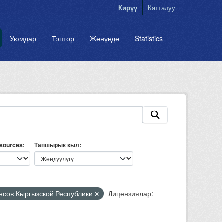
Кирүү
Катталуу
Уюмдар
Топтор
Жөнүндө
Statistics
esources
Тапшырык кыл
нсов Кыргызской Республики
Лицензиялар: