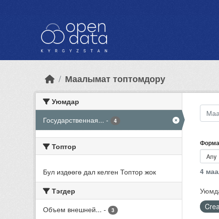
Skip to main content
Маалымат топтомдору
Уюмдар
Государственная...
-
4
Форма
Топтор
4 ма
Бул издөөгө дал келген Топтор жок
Тэгдер
Уюмд
Crea
Объем внешней...
-
3