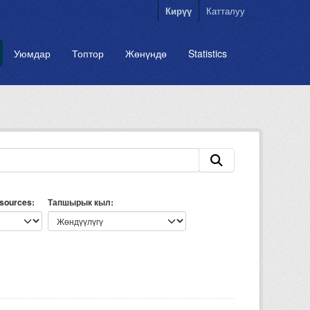
Кирүү
Катталуу
Уюмдар
Топтор
Жөнүндө
Statistics
esources
Тапшырык кыл