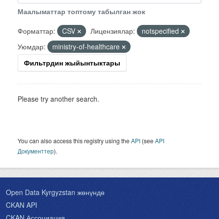
Маалыматтар топтому табылган жок
Форматтар:
CSV
Лицензиялар:
notspecified
Уюмдар:
ministry-of-healthcare
Фильтрдин жыйынтыктары
Please try another search.
You can also access this registry using the
API
(see
API
Документтер
).
Open Data Kyrgyzstan жөнүндө
CKAN API
CKAN Ассоциация