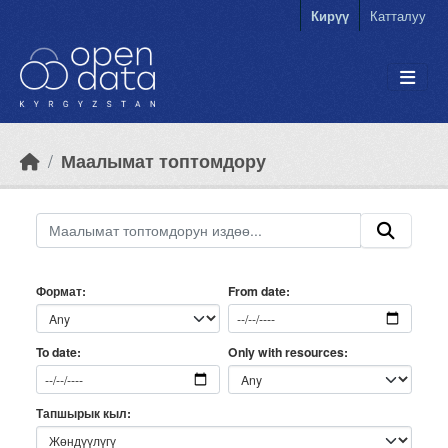
Skip to main content
Кирүү
Катталуу
Маалымат топтомдору
Формат
From date
Only with resources
To date
Тапшырык кыл