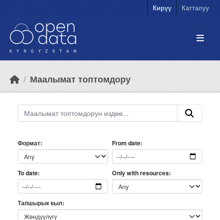
Skip to main content
Кирүү
Катталуу
Маалымат топтомдору
Формат
From date
Only with resources
To date
Тапшырык кыл