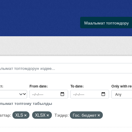
Маалымат топтомдору
т
Only with r
From date
To date
алымат топтому табылды
ттар:
XLS
XLSX
Тэгдер:
Гос. бюджет