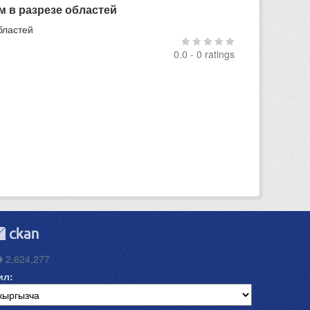
м в разрезе областей
бластей
0.0 - 0 ratings
2,624,277
ил