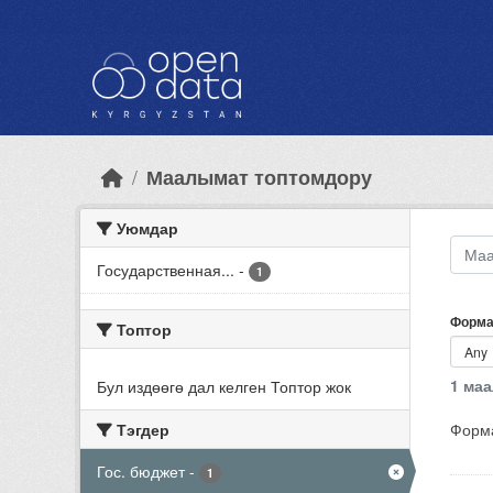
Skip to main content
Маалымат топтомдору
Уюмдар
Государственная...
-
1
Форма
Топтор
1 ма
Бул издөөгө дал келген Топтор жок
Тэгдер
Форма
Гос. бюджет
-
1