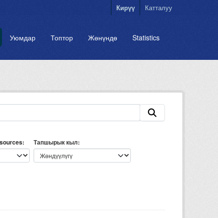
Кирүү
Катталуу
Уюмдар
Топтор
Жөнүндө
Statistics
esources
Тапшырык кыл