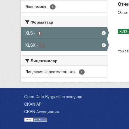
Отче
Экономика
-
1
Отчет
Форматтар
XLSX
XLS
-
1
XLSX
-
1
You can
Лицензиялар
Лицензия көрсөтүлгөн жок
-
1
Open Data Kyrgyzstan жөнүндө
CKAN API
CKAN Ассоциация