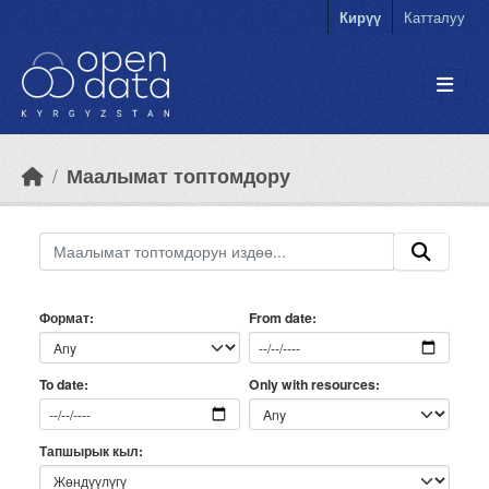
Skip to main content
Кирүү
Катталуу
Маалымат топтомдору
Формат
From date
Only with resources
To date
Тапшырык кыл