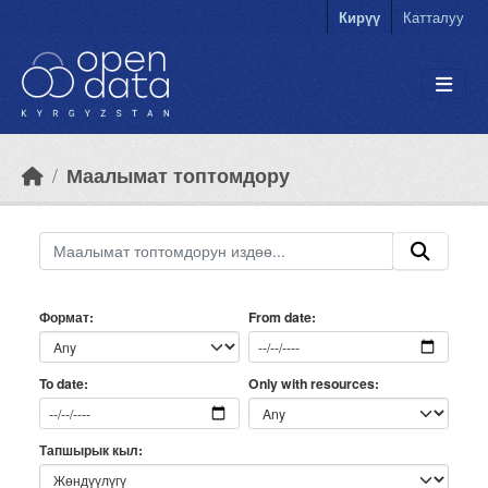
Skip to main content
Кирүү
Катталуу
Маалымат топтомдору
Формат
From date
Only with resources
To date
Тапшырык кыл